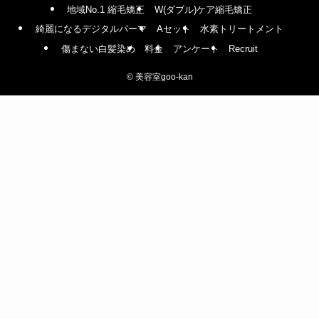
地域No.1 縮毛矯正
W(ダブル)ケア縮毛矯正
綺麗になるデジタルパーマ
Aセット
水素トリートメント
傷まない白髪染め
料金
アンケート
Recruit
©
美容室goo-kan