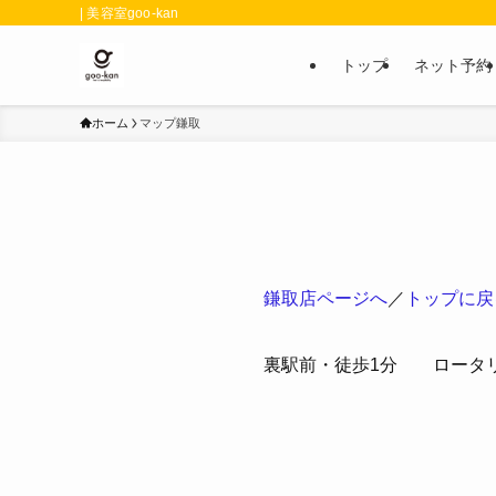
| 美容室goo-kan
トップ
ネット予約
ホーム
マップ鎌取
鎌取店ページへ
／
トップに戻
裏駅前・徒歩1分 ロータ