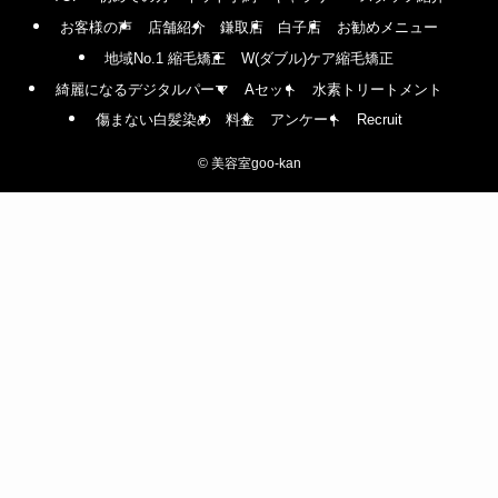
お客様の声
店舗紹介
鎌取店
白子店
お勧めメニュー
地域No.1 縮毛矯正
W(ダブル)ケア縮毛矯正
綺麗になるデジタルパーマ
Aセット
水素トリートメント
傷まない白髪染め
料金
アンケート
Recruit
©
美容室goo-kan