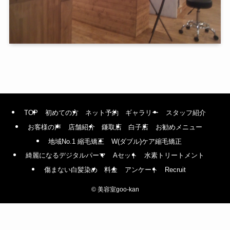
TOP
初めての方
ネット予約
ギャラリー
スタッフ紹介
お客様の声
店舗紹介
鎌取店
白子店
お勧めメニュー
地域No.1 縮毛矯正
W(ダブル)ケア縮毛矯正
綺麗になるデジタルパーマ
Aセット
水素トリートメント
傷まない白髪染め
料金
アンケート
Recruit
©
美容室goo-kan