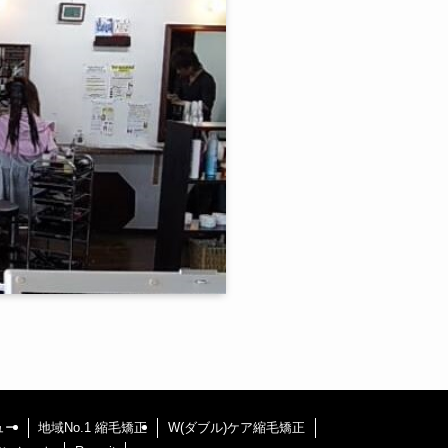
ュー
地域No.1 縮毛矯正
W(ダブル)ケア縮毛矯正