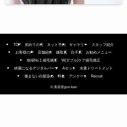
TOP
初めての方
ネット予約
ギャラリー
スタッフ紹介
お客様の声
店舗紹介
鎌取店
白子店
お勧めメニュー
地域No.1 縮毛矯正
W(ダブル)ケア縮毛矯正
綺麗になるデジタルパーマ
Aセット
水素トリートメント
傷まない白髪染め
料金
アンケート
Recruit
©
美容室goo-kan